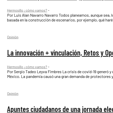
Hermosillo ¿cómo vamos?
-
Por Luis Alan Navarro Navarro Todos planeamos, aunque sea, lo que vamos hacer el fin de semana. También, todos hemos usado una planeación
basada en la construcción de escenarios, por ejemplo, qué haré e
Opinión
La innovación + vinculación, Retos y Op
Hermosillo ¿cómo vamos?
-
Por Sergio Tadeo Leyva Fimbres La crisis de covid-19 generó y continúa generando enormes y diversos retos para el mundo y particularmente para
México. La pandemia causó una gran demanda de protectores y m
Opinión
Apuntes ciudadanos de una jornada ele