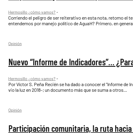
Hermosillo ¿cómo vamos?
-
Corriendo el peligro de ser reiterativo en esta nota, retomo el t
entendemos por manejo polí
Opinión
Nuevo “Informe de Indicadores”… ¿Par
Hermosillo ¿cómo vamos?
-
Por Víctor S. Peña Recién se ha dado a conocer el “Informe de Indicadores 2021” elaborado por Hermosillo ¿Cómo Vamos? El cuarto en su tipo -el primero
vio la luz en 2018-; un documento más que se suma a otros...
Opinión
Participación comunitaria, la ruta haci