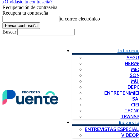
¿Olvidaste tu contraseña?
Recuperación de contraseña
Recupera tu contraseña
tu correo electrónico
Buscar
Informa
SEGU
HERM
MÉ
SO
MU
DEP
ENTRETENIMIE
SA
CIE
TECN
TRANSP
Especi
ENTREVISTAS ESPECIAL
VIDEO