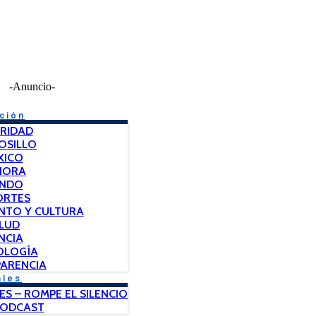
-Anuncio-
ción
RIDAD
OSILLO
XICO
NORA
NDO
ORTES
NTO Y CULTURA
LUD
NCIA
OLOGÍA
ARENCIA
ales
ES – ROMPE EL SILENCIO
PODCAST