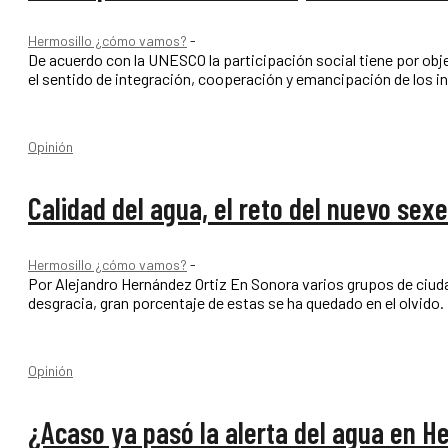
Hermosillo ¿cómo vamos?
-
De acuerdo con la UNESCO la participación social tiene por obj
el sentido de integración, cooperación y emancipación de los i
Opinión
Calidad del agua, el reto del nuevo sex
Hermosillo ¿cómo vamos?
-
Por Alejandro Hernández Ortiz En Sonora varios grupos de ciudadanos han ejercido denuncias públicas en torno al agua “potable” y su mala calidad. Por
desgracia, gran porcentaje de estas se ha quedado en el olvido. 
Opinión
¿Acaso ya pasó la alerta del agua en H