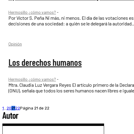
Hermosillo ¿cómo vamos?
-
Por Víctor S. Peña Ni más, ni menos. El día de las votaciones es apenas uno de muchos eventos que deben vivirse para tomar la madre de todas las
decisiones de una sociedad: a quién se le delegará la autoridad..
Opinión
Los derechos humanos
Hermosillo ¿cómo vamos?
-
Mtra. Claudia Luz Vergara Reyes El artículo primero de la Declaración Universal de los Derechos Humanos de la Organización de las Naciones Unidas
(ONU), señala que todos los seres humanos nacen libres e iguale
1
...
20
21
22
Página 21 de 22
Autor