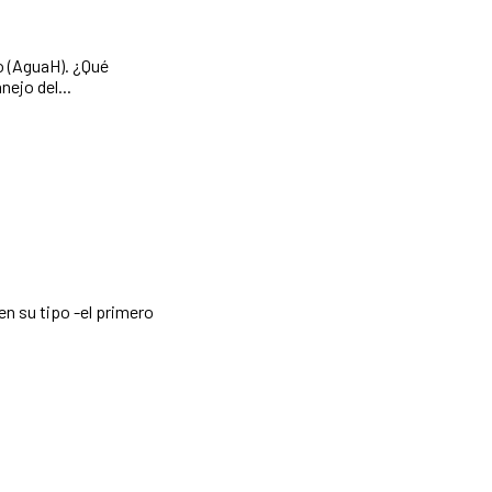
guaH). ¿Qué
 manejo del...