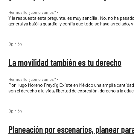
Hermosillo ¿cómo vamos?
-
Y la respuesta esta pregunta, es muy sencilla: No, no ha pasado. Por Ing. Karina López Ivich, M.Sc. Llegaron la lluvias y parece que la població
general ya bajó la guardia, y confía que todo se haya arreglado, y 
Opinión
La movilidad también es tu derecho
Hermosillo ¿cómo vamos?
-
Por Hugo Moreno Freydig Existe en México una amplia cantidad de Derechos Humanos catalogados por la constitución. Algunos de los más conocidos
son el derecho a la vida, libertad de expresión, derecho a la educ
Opinión
Planeación por escenarios, planear para