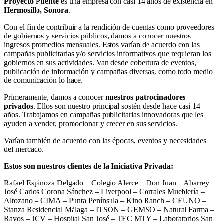
Proyecto Puente
es una empresa con casi 14 años de existencia en
Hermosillo, Sonora
.
Con el fin de contribuir a la rendición de cuentas como proveedores
de gobiernos y servicios públicos, damos a conocer nuestros
ingresos promedios mensuales. Estos varían de acuerdo con las
campañas publicitarias y/o servicios informativos que requieran los
gobiernos en sus actividades. Van desde cobertura de eventos,
publicación de información y campañas diversas, como todo medio
de comunicación lo hace.
Primeramente, damos a conocer
nuestros patrocinadores
privados
. Ellos son nuestro principal sostén desde hace casi 14
años. Trabajamos en campañas publicitarias innovadoras que les
ayuden a vender, promocionar y crecer en sus servicios.
Varían también de acuerdo con las épocas, eventos y necesidades
del mercado.
Estos son nuestros clientes de la Iniciativa Privada:
Rafael Espinoza Delgado – Colegio Alerce – Don Juan – Abarrey –
José Carlos Corona Sánchez – Liverpool – Corrales Mueblería –
Altozano – CIMA – Punta Península – Kino Ranch – CEUNO –
Stanza Residencial Málaga – ITSON – GEMSO – Natural Farma –
Rayos – JCV – Hospital San José – TEC MTY – Laboratorios San