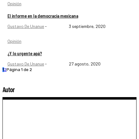
Opinión
El informe en la democracia mexicana
Gustavo De Unanue
-
3 septiembre, 2020
Opinión
¿Y lo urgente apá?
Gustavo De Unanue
-
27 agosto, 2020
1
2
Página 1 de 2
Autor