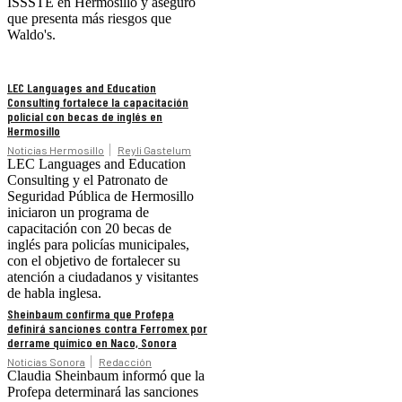
ISSSTE en Hermosillo y aseguró
que presenta más riesgos que
Waldo's.
LEC Languages and Education
Consulting fortalece la capacitación
policial con becas de inglés en
Hermosillo
Noticias Hermosillo
Reyli Gastelum
LEC Languages and Education
Consulting y el Patronato de
Seguridad Pública de Hermosillo
iniciaron un programa de
capacitación con 20 becas de
inglés para policías municipales,
con el objetivo de fortalecer su
atención a ciudadanos y visitantes
de habla inglesa.
Sheinbaum confirma que Profepa
definirá sanciones contra Ferromex por
derrame químico en Naco, Sonora
Noticias Sonora
Redacción
Claudia Sheinbaum informó que la
Profepa determinará las sanciones