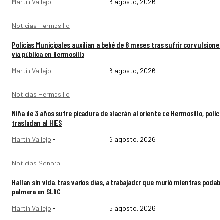
Martín Vallejo
-
6 agosto, 2026
Noticias Hermosillo
Policías Municipales auxilian a bebé de 8 meses tras sufrir convulsione
vía pública en Hermosillo
Martín Vallejo
-
6 agosto, 2026
Noticias Hermosillo
Niña de 3 años sufre picadura de alacrán al oriente de Hermosillo, policí
trasladan al HIES
Martín Vallejo
-
6 agosto, 2026
Noticias Sonora
Hallan sin vida, tras varios días, a trabajador que murió mientras poda
palmera en SLRC
Martín Vallejo
-
5 agosto, 2026