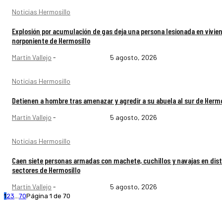
Noticias Hermosillo
Explosión por acumulación de gas deja una persona lesionada en vivien
norponiente de Hermosillo
Martín Vallejo
-
5 agosto, 2026
Noticias Hermosillo
Detienen a hombre tras amenazar y agredir a su abuela al sur de Hermo
Martín Vallejo
-
5 agosto, 2026
Noticias Hermosillo
Caen siete personas armadas con machete, cuchillos y navajas en dist
sectores de Hermosillo
Martín Vallejo
-
5 agosto, 2026
1
2
3
...
70
Página 1 de 70