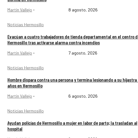
Martín Vallejo
-
8 agosto, 2026
Noticias Hermosillo
Evacúan a cuatro trabajadores de tienda departamental en el centro d
Hermosillo tras activarse alarma contra incendios
Martín Vallejo
-
7 agosto, 2026
Noticias Hermosillo
Hombre dispara contra una persona y termina lesionando a su hijastra
años en Hermosillo
Martín Vallejo
-
6 agosto, 2026
Noticias Hermosillo
Ayudan policías de Hermosillo a mujer en labor de parto; la trasladan al
hospital