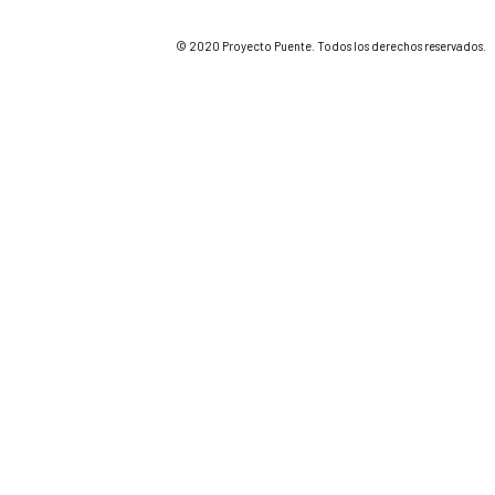
© 2020 Proyecto Puente. Todos los derechos reservados.