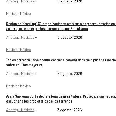
Aristegui Noticias
-
6 agosto, 2026
Noticias México
Rechazan ‘fracking’ 30 organizaciones ambientales y comunitarias en
ante reporte de expertos convocados por Sheinbaum
Aristegui Noticias
-
6 agosto, 2026
Noticias México
“No es correcto”: Sheinbaum condena comentarios de diputadas de M
sobre adultos mayores
Aristegui Noticias
-
5 agosto, 2026
Noticias México
Avala Suprema Corte declaratoria de Área Natural Protegida sin necesi
escuchar a los propietarios de los terrenos
Aristegui Noticias
-
3 agosto, 2026