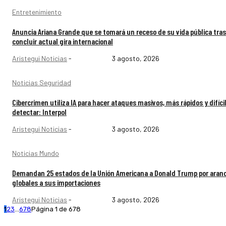
Entretenimiento
Anuncia Ariana Grande que se tomará un receso de su vida pública tras
concluir actual gira internacional
Aristegui Noticias
-
3 agosto, 2026
Noticias Seguridad
Cibercrimen utiliza IA para hacer ataques masivos, más rápidos y difíci
detectar: Interpol
Aristegui Noticias
-
3 agosto, 2026
Noticias Mundo
Demandan 25 estados de la Unión Americana a Donald Trump por aran
globales a sus importaciones
Aristegui Noticias
-
3 agosto, 2026
1
2
3
...
678
Página 1 de 678