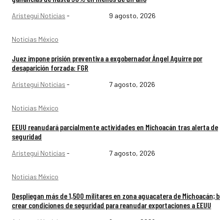
Aristegui Noticias
-
9 agosto, 2026
Noticias México
Juez impone prisión preventiva a exgobernador Ángel Aguirre por
desaparición forzada: FGR
Aristegui Noticias
-
7 agosto, 2026
Noticias México
EEUU reanudará parcialmente actividades en Michoacán tras alerta de
seguridad
Aristegui Noticias
-
7 agosto, 2026
Noticias México
Despliegan más de 1,500 militares en zona aguacatera de Michoacán; 
crear condiciones de seguridad para reanudar exportaciones a EEUU