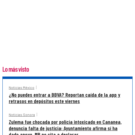
Lo más visto
Noticias México
¿No puedes entrar a BBVA? Reportan caída de la app y
retrasos en depósitos este viernes
Noticias Sonora
Zulema fue chocada por policía intoxicado en Cananea,
denuncia falta de justicia; Ayuntamiento afirma sí ha
dado apoyo, MP no cita a declarar