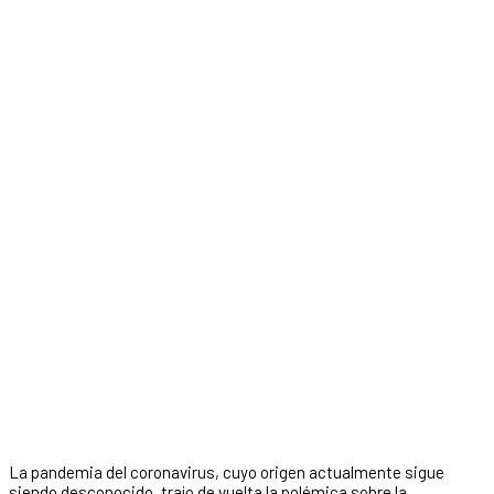
La pandemia del coronavirus, cuyo origen actualmente sigue
siendo desconocido, trajo de vuelta la polémica sobre la