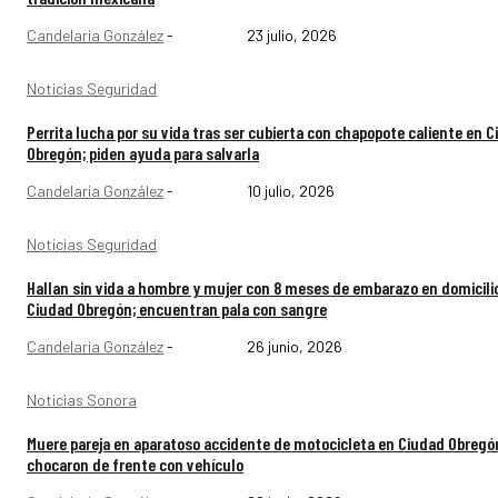
Candelaria González
-
23 julio, 2026
Noticias Seguridad
Perrita lucha por su vida tras ser cubierta con chapopote caliente en 
Obregón; piden ayuda para salvarla
Candelaria González
-
10 julio, 2026
Noticias Seguridad
Hallan sin vida a hombre y mujer con 8 meses de embarazo en domicili
Ciudad Obregón; encuentran pala con sangre
Candelaria González
-
26 junio, 2026
Noticias Sonora
Muere pareja en aparatoso accidente de motocicleta en Ciudad Obregó
chocaron de frente con vehículo