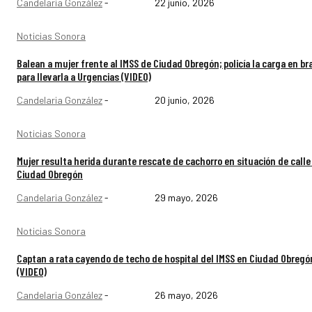
Candelaria González
-
22 junio, 2026
Noticias Sonora
Balean a mujer frente al IMSS de Ciudad Obregón; policía la carga en br
para llevarla a Urgencias (VIDEO)
Candelaria González
-
20 junio, 2026
Noticias Sonora
Mujer resulta herida durante rescate de cachorro en situación de calle
Ciudad Obregón
Candelaria González
-
29 mayo, 2026
Noticias Sonora
Captan a rata cayendo de techo de hospital del IMSS en Ciudad Obregó
(VIDEO)
Candelaria González
-
26 mayo, 2026