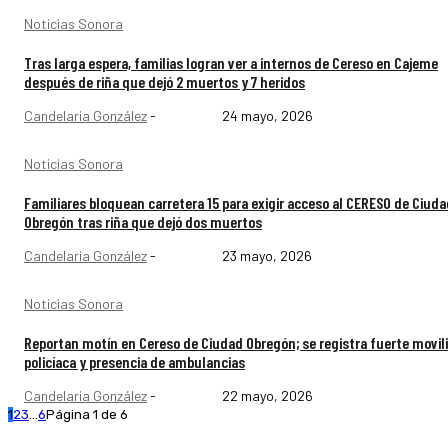
Noticias Sonora
Tras larga espera, familias logran ver a internos de Cereso en Cajeme
después de riña que dejó 2 muertos y 7 heridos
Candelaria González
-
24 mayo, 2026
Noticias Sonora
Familiares bloquean carretera 15 para exigir acceso al CERESO de Ciuda
Obregón tras riña que dejó dos muertos
Candelaria González
-
23 mayo, 2026
Noticias Sonora
Reportan motín en Cereso de Ciudad Obregón; se registra fuerte movil
policíaca y presencia de ambulancias
Candelaria González
-
22 mayo, 2026
1
2
3
...
6
Página 1 de 6