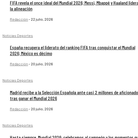
FIFA revela el once ideal del Mundial 2026; Messi, Mbappé y Haaland lider
la alineación
Redacción
-
22 julio, 2026
Noticias Deportes
España recupera el liderato del ranking FIFA tras conquistar el Mundial
2026; México es décimo
Redacción
-
20 julio, 2026
Noticias Deportes
Madrid recibe a la Selección Española ante casi 2 millones de aficionad
tras ganar el Mundial 2026
Redacción
-
20 julio, 2026
Noticias Deportes
Hasta siempre, Mundial 2026: celebramos al campeón y los momentos q