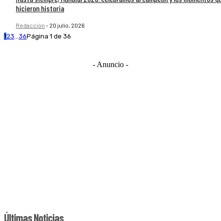
hicieron historia
Redacción
-
20 julio, 2026
1
2
3
...
36
Página 1 de 36
- Anuncio -
Últimas Noticias