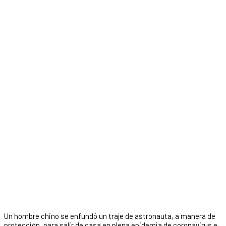
Un hombre chino se enfundó un traje de astronauta, a manera de
protección, para salir de casa en plena epidemia de coronavirus e