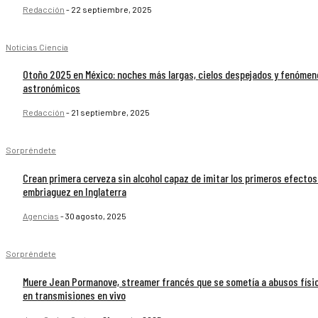
Redacción
-
22 septiembre, 2025
Noticias Ciencia
Otoño 2025 en México: noches más largas, cielos despejados y fenómen
astronómicos
Redacción
-
21 septiembre, 2025
Sorpréndete
Crean primera cerveza sin alcohol capaz de imitar los primeros efectos
embriaguez en Inglaterra
Agencias
-
30 agosto, 2025
Sorpréndete
Muere Jean Pormanove, streamer francés que se sometía a abusos físi
en transmisiones en vivo