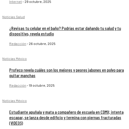
Internet
-
29 octubre, 2025
Noticias Salud
¿Revisas tu celular en el baño? Podrías estar dañando tu salud y tu
dispositivo, revela estudio
Redacción
-
26 octubre, 2025
Noticias México
Profeco revela cuáles son los mejores y peores jabones en polvo para
quitar manchas
Redacción
-
19 octubre, 2025
Noticias México
Estudiante apuñala y mata a compañero de escuela en CDMX; intenta
escapar, se lanza desde edificio y termina con piernas fracturadas
(VIDEOS)