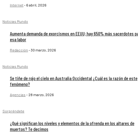
Internet
-
6 abril, 2026
Noticias Mundo
Aumenta demanda de exorcismos en EEUU; hay 650% más sacerdotes p
esa labor
Redacción
-
30 marzo, 2026
Noticias Mundo
Se tiñe de rojo el cielo en Australia Occidental ¿Cuál es la razón de este
fenómeno?
Agencias
-
28 marzo, 2026
Sorpréndete
¿Qué significan los niveles y elementos de la ofrenda en los altares de
muertos? Te decimos