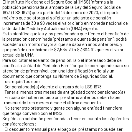
El Instituto Mexicano del Seguro Social (IMSS) informa a la
población pensionada al amparo de la Ley del Seguro Social de
1973 (LSS 1973) que a partir del 13 de enero de 2020, el importe
máximo que se otorga al solicitar un adelanto de pensión
incrementa de 30 a 90 veces el valor diario en moneda nacional de
la Unidad de Medida y Actualización (UMA) vigente.
Esto significa que las y los pensionados que tienen el beneficio de
la prestación denominada “préstamo a cuenta de pensión”, podrá
acceder a un monto mayor al que se daba en años anteriores, y
que pasó de un máximo de $2,534.70 a $7,604.10, que es el valor
actual de la UMA.
Para solicitar el adelanto de pensión, la o el interesado debe de
acudir a la Unidad de Medicina Familiar que le corresponde para su
atención de primer nivel, con una identificación oficial y un
documento que contenga su Número de Seguridad Social.
Los requisitos son:
· Ser pensionado(a) vigente al amparo de la LSS 1973.
· Tener al menos tres meses de antigüedad como pensionado(a).
· En caso de haber recibido un préstamo anterior, deben haber
transcurrido tres meses desde el último descuento.
· No tener otro préstamo vigente con alguna entidad financiera
que tenga convenio con el IMSS.
Se pide a la población pensionada a tener en cuenta las siguientes
consideraciones:
· El descuento mensual para el pago del préstamo no puede ser