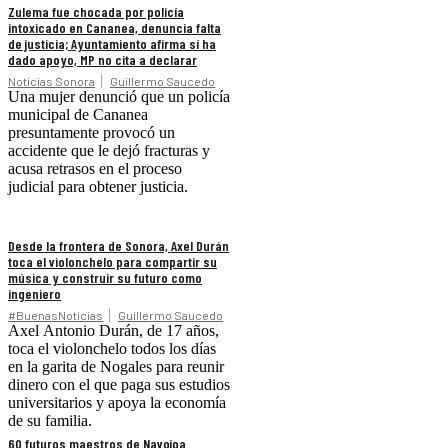
Zulema fue chocada por policía
intoxicado en Cananea, denuncia falta
de justicia; Ayuntamiento afirma sí ha
dado apoyo, MP no cita a declarar
Noticias Sonora
Guillermo Saucedo
Una mujer denunció que un policía
municipal de Cananea
presuntamente provocó un
accidente que le dejó fracturas y
acusa retrasos en el proceso
judicial para obtener justicia.
Desde la frontera de Sonora, Axel Durán
toca el violonchelo para compartir su
música y construir su futuro como
ingeniero
#BuenasNoticias
Guillermo Saucedo
Axel Antonio Durán, de 17 años,
toca el violonchelo todos los días
en la garita de Nogales para reunir
dinero con el que paga sus estudios
universitarios y apoya la economía
de su familia.
60 futuros maestros de Navojoa