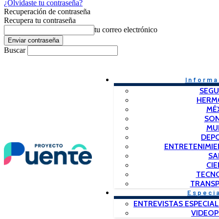
¿Olvidaste tu contraseña?
Recuperación de contraseña
Recupera tu contraseña
tu correo electrónico
Buscar
Informa
SEGU
HERM
MÉ
SO
MU
DEP
ENTRETENIMIE
SA
CIE
TECN
TRANSP
Especi
ENTREVISTAS ESPECIAL
VIDEO