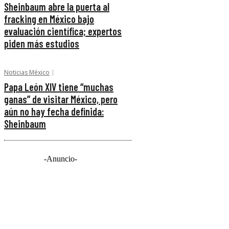
Sheinbaum abre la puerta al
fracking en México bajo
evaluación científica; expertos
piden más estudios
Noticias México
Papa León XIV tiene “muchas
ganas” de visitar México, pero
aún no hay fecha definida:
Sheinbaum
-Anuncio-