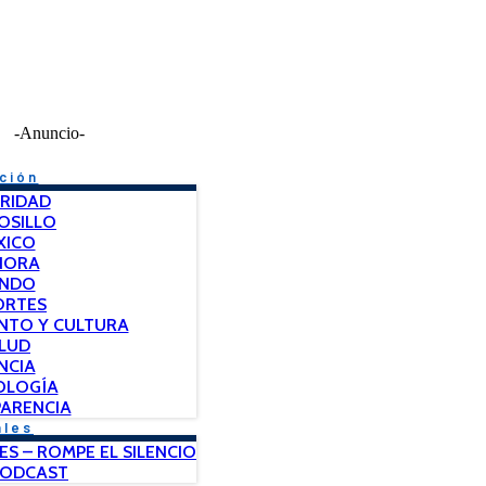
-Anuncio-
ción
RIDAD
OSILLO
XICO
NORA
NDO
ORTES
NTO Y CULTURA
LUD
NCIA
OLOGÍA
ARENCIA
ales
ES – ROMPE EL SILENCIO
PODCAST