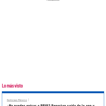
Lo más visto
Noticias México
¿No puedes entrar a BBVA? Reportan caída de la app y