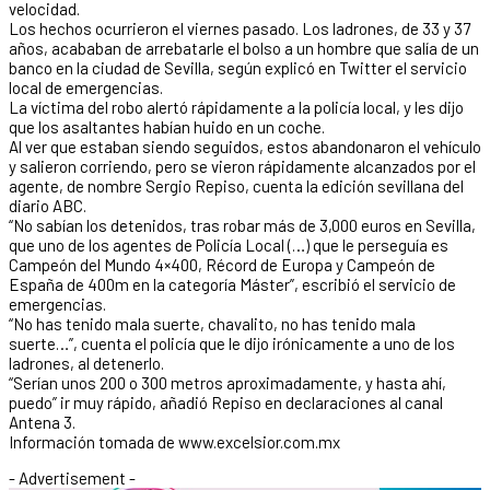
velocidad.
Los hechos ocurrieron el viernes pasado. Los ladrones, de 33 y 37
años, acababan de arrebatarle el bolso a un hombre que salía de un
banco en la ciudad de Sevilla, según explicó en Twitter el servicio
local de emergencias.
La víctima del robo alertó rápidamente a la policía local, y les dijo
que los asaltantes habían huido en un coche.
Al ver que estaban siendo seguidos, estos abandonaron el vehículo
y salieron corriendo, pero se vieron rápidamente alcanzados por el
agente, de nombre Sergio Repiso, cuenta la edición sevillana del
diario ABC.
“No sabían los detenidos, tras robar más de 3,000 euros en Sevilla,
que uno de los agentes de Policía Local (…) que le perseguía es
Campeón del Mundo 4×400, Récord de Europa y Campeón de
España de 400m en la categoría Máster”, escribió el servicio de
emergencias.
“No has tenido mala suerte, chavalito, no has tenido mala
suerte…”, cuenta el policía que le dijo irónicamente a uno de los
ladrones, al detenerlo.
“Serían unos 200 o 300 metros aproximadamente, y hasta ahí,
puedo” ir muy rápido, añadió Repiso en declaraciones al canal
Antena 3.
Información tomada de www.excelsior.com.mx
- Advertisement -