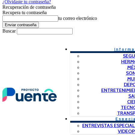
¿Olvidaste tu contraseña?
Recuperación de contraseña
Recupera tu contraseña
tu correo electrónico
Buscar
Informa
SEGU
HERM
MÉ
SO
MU
DEP
ENTRETENIMIE
SA
CIE
TECN
TRANSP
Especi
ENTREVISTAS ESPECIAL
VIDEO