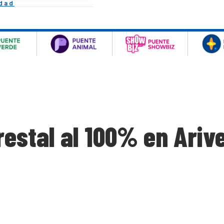
idad
restal al 100% en Ariv