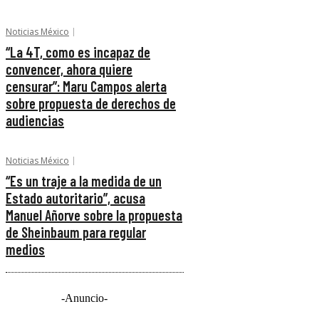
Noticias México
“La 4T, como es incapaz de
convencer, ahora quiere
censurar”: Maru Campos alerta
sobre propuesta de derechos de
audiencias
Noticias México
“Es un traje a la medida de un
Estado autoritario”, acusa
Manuel Añorve sobre la propuesta
de Sheinbaum para regular
medios
-Anuncio-