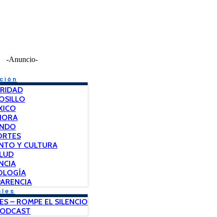
-Anuncio-
ción
RIDAD
OSILLO
XICO
NORA
NDO
ORTES
NTO Y CULTURA
LUD
NCIA
OLOGÍA
ARENCIA
ales
ES – ROMPE EL SILENCIO
PODCAST