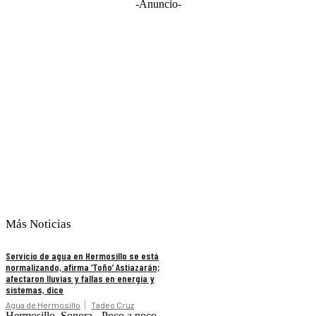
-Anuncio-
Más Noticias
Servicio de agua en Hermosillo se está
normalizando, afirma ‘Toño’ Astiazarán;
afectaron lluvias y fallas en energía y
sistemas, dice
Agua de Hermosillo
Tadeo Cruz
Hermosillo, Sonora.- Poco a poco,