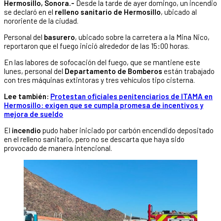
Hermosillo, Sonora.-
Desde la tarde de ayer domingo, un incendio
se declaró en el
relleno sanitario de Hermosillo
, ubicado al
nororiente de la ciudad.
Personal del
basurero
, ubicado sobre la carretera a la Mina Nico,
reportaron que el fuego inició alrededor de las 15:00 horas.
En las labores de sofocación del fuego, que se mantiene este
lunes, personal del
Departamento de Bomberos
están trabajado
con tres máquinas extintoras y tres vehículos tipo cisterna.
Lee también:
Protestan oficiales penitenciarios de ITAMA en
Hermosillo: exigen que se cumpla promesa de incentivos y
mejora de sueldo
El
incendio
pudo haber iniciado por carbón encendido depositado
en el relleno sanitario, pero no se descarta que haya sido
provocado de manera intencional.