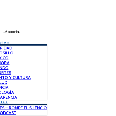
-Anuncio-
ción
RIDAD
OSILLO
XICO
NORA
NDO
ORTES
NTO Y CULTURA
LUD
NCIA
OLOGÍA
ARENCIA
ales
ES – ROMPE EL SILENCIO
PODCAST