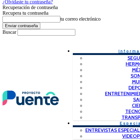
¿Olvidaste tu contraseña?
Recuperación de contraseña
Recupera tu contraseña
tu correo electrónico
Buscar
Informa
SEGU
HERM
MÉ
SO
MU
DEP
ENTRETENIMIE
SA
CIE
TECN
TRANSP
Especi
ENTREVISTAS ESPECIAL
VIDEO