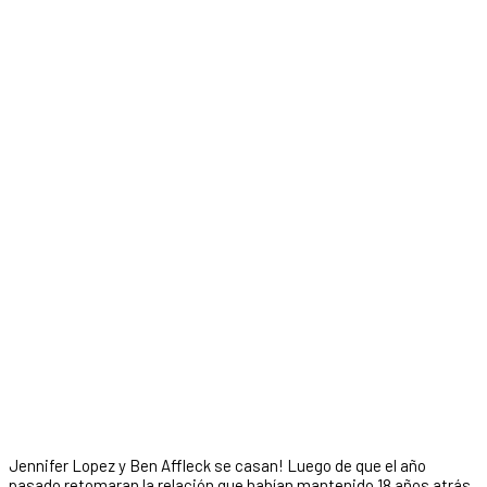
Jennifer Lopez y Ben Affleck se casan! Luego de que el año
pasado retomaran la relación que habían mantenido 18 años atrás,