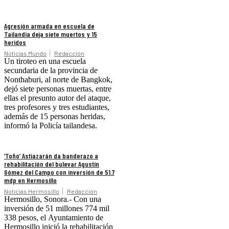
Agresión armada en escuela de
Tailandia deja siete muertos y 15
heridos
Noticias Mundo
Redacción
Un tiroteo en una escuela
secundaria de la provincia de
Nonthaburi, al norte de Bangkok,
dejó siete personas muertas, entre
ellas el presunto autor del ataque,
tres profesores y tres estudiantes,
además de 15 personas heridas,
informó la Policía tailandesa.
‘Toño’ Astiazarán da banderazo a
rehabilitación del bulevar Agustín
Gómez del Campo con inversión de 51.7
mdp en Hermosillo
Noticias Hermosillo
Redacción
Hermosillo, Sonora.- Con una
inversión de 51 millones 774 mil
338 pesos, el Ayuntamiento de
Hermosillo inició la rehabilitación