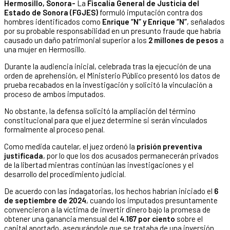
Hermosillo, Sonora-
La
Fiscalía General de Justicia del
Estado de Sonora (FGJES)
formuló imputación contra dos
hombres identificados como
Enrique “N” y Enrique “N”
, señalados
por su probable responsabilidad en un presunto fraude que habría
causado un daño patrimonial superior a los
2 millones de pesos
a
una mujer en Hermosillo.
Durante la audiencia inicial, celebrada tras la ejecución de una
orden de aprehensión, el Ministerio Público presentó los datos de
prueba recabados en la investigación y solicitó la vinculación a
proceso de ambos imputados.
No obstante, la defensa solicitó la ampliación del término
constitucional para que el juez determine si serán vinculados
formalmente al proceso penal.
Como medida cautelar, el juez ordenó la
prisión preventiva
justificada
, por lo que los dos acusados permanecerán privados
de la libertad mientras continúan las investigaciones y el
desarrollo del procedimiento judicial.
De acuerdo con las indagatorias, los hechos habrían iniciado el
6
de septiembre de 2024
, cuando los imputados presuntamente
convencieron a la víctima de invertir dinero bajo la promesa de
obtener una ganancia mensual del
4.167 por ciento
sobre el
capital aportado, asegurándole que se trataba de una inversión