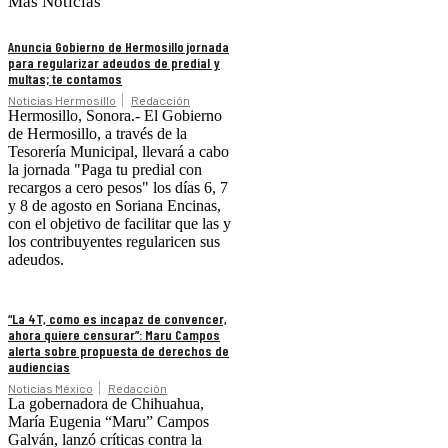
Más Noticias
Anuncia Gobierno de Hermosillo jornada
para regularizar adeudos de predial y
multas; te contamos
Noticias Hermosillo
Redacción
Hermosillo, Sonora.- El Gobierno
de Hermosillo, a través de la
Tesorería Municipal, llevará a cabo
la jornada "Paga tu predial con
recargos a cero pesos" los días 6, 7
y 8 de agosto en Soriana Encinas,
con el objetivo de facilitar que las y
los contribuyentes regularicen sus
adeudos.
“La 4T, como es incapaz de convencer,
ahora quiere censurar”: Maru Campos
alerta sobre propuesta de derechos de
audiencias
Noticias México
Redacción
La gobernadora de Chihuahua,
María Eugenia “Maru” Campos
Galván, lanzó críticas contra la