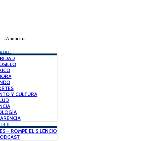
-Anuncio-
ción
RIDAD
OSILLO
XICO
NORA
NDO
ORTES
NTO Y CULTURA
LUD
NCIA
OLOGÍA
ARENCIA
ales
ES – ROMPE EL SILENCIO
PODCAST