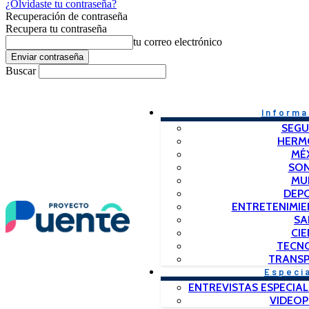
¿Olvidaste tu contraseña?
Recuperación de contraseña
Recupera tu contraseña
tu correo electrónico
Buscar
Informa
SEGU
HERM
MÉ
SO
MU
DEP
ENTRETENIMIE
SA
CIE
TECN
TRANSP
Especi
ENTREVISTAS ESPECIAL
VIDEO