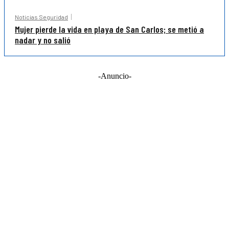
Noticias Seguridad
Mujer pierde la vida en playa de San Carlos; se metió a
nadar y no salió
-Anuncio-