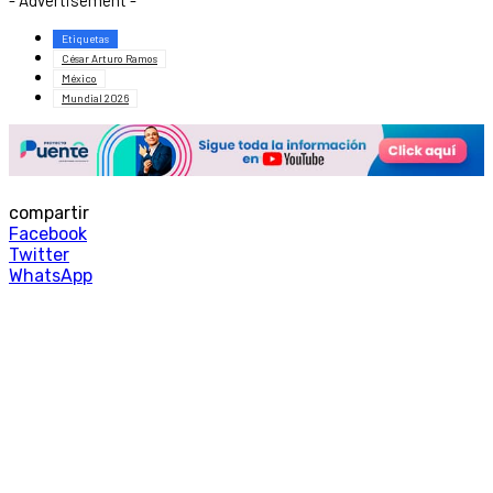
- Advertisement -
Etiquetas
César Arturo Ramos
México
Mundial 2026
compartir
Facebook
Twitter
WhatsApp