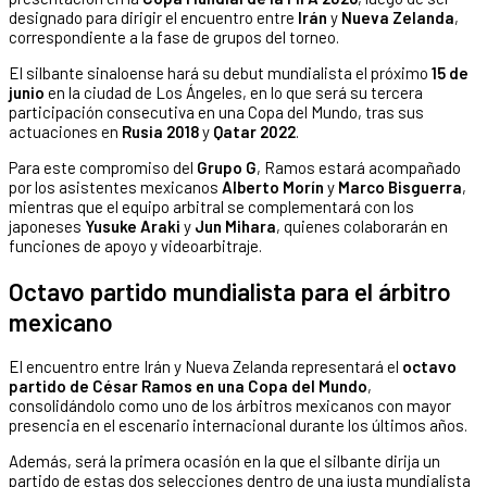
designado para dirigir el encuentro entre
Irán
y
Nueva Zelanda
,
correspondiente a la fase de grupos del torneo.
El silbante sinaloense hará su debut mundialista el próximo
15 de
junio
en la ciudad de Los Ángeles, en lo que será su tercera
participación consecutiva en una Copa del Mundo, tras sus
actuaciones en
Rusia 2018
y
Qatar 2022
.
Para este compromiso del
Grupo G
, Ramos estará acompañado
por los asistentes mexicanos
Alberto Morín
y
Marco Bisguerra
,
mientras que el equipo arbitral se complementará con los
japoneses
Yusuke Araki
y
Jun Mihara
, quienes colaborarán en
funciones de apoyo y videoarbitraje.
Octavo partido mundialista para el árbitro
mexicano
El encuentro entre Irán y Nueva Zelanda representará el
octavo
partido de César Ramos en una Copa del Mundo
,
consolidándolo como uno de los árbitros mexicanos con mayor
presencia en el escenario internacional durante los últimos años.
Además, será la primera ocasión en la que el silbante dirija un
partido de estas dos selecciones dentro de una justa mundialista