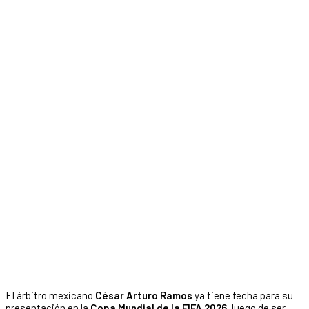
El árbitro mexicano
César Arturo Ramos
ya tiene fecha para su
presentación en la
Copa Mundial de la FIFA 2026
, luego de ser