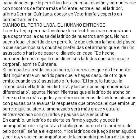
capacidades que le permitían fortalecer su relación y comunicarse
con nosotros de forma más eficiente; entre ellas, el ladrido”,
afirma Germán Quintana, doctor en Veterinaria y experto en
comportamiento.
CUANDO EL PERRO LADA, EL HUMANO ENTIENDE
La estrategia perruna funciona: los científicos han demostrado
que captamos la causa del ladrido de nuestros amigos. No nos
suena igual el ladrido de un perro feliz que celebra la hora del paseo
o que saquemos sus chuches preferidas del armario que el de uno
asustado o harto de pasar el día solo en casa. “De hecho,
comprendemos mejor lo que dicen sus ladridos que su lenguaje
corporal”, admite Quintana.
Si compartes la vida con un perro, lo normal es que no te cueste
distinguir entre un ladrido para que le hagas caso, de otro que
emite cuando está asustado o furioso. “El tono, la fuerza, la
intensidad del ladrido es distinta, y las personas aprendemos a
diferenciarlo”, apunta Menor. Mientras que el ladrido de atención
tiene un tono más agudo, y conforma cadenas de ladridos aislados
con pausas para evaluar la respuesta que provoca, el que emite un
perrete que se siente amenazado será más grave y gutural,
entremezclado con gruñidos y pausas para escuchar.
En cambio, un ladrido de alerta es firme y agudo y puede ir
acompañado de respuestas fisiológicas como el erizamiento del
pelo dorsal”, señala el experto. Y los ladridos de juego serán agudos
y cortos, y suelen acompañarse de la conocida postura de juego o