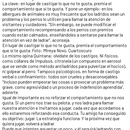
La clave: en lugar de castigar lo que no te gusta, premia el
comportamiento que sí te gusta. Y pone un ejemplo: en los
albergues de animales es muy frecuente que los ladridos sean un
problema y los perros lo utilicen para llamar la atención de
visitantes y cuidadores. “Sin embargo, se puede modificar el
comportamiento recompensando a los perros con premios
cuando están calmados, enseñándoles a sentarse para llamar la
atención en vez de ladrar”, aconseja.
En lugar de castigar lo que no te gusta, premia el comportamiento
que sí te gusta. Foto: Mireya Novo, Cuartoscuro
Lo mismo opina Quintana: olvídate de los castigos. Ni físicos,
como collares de impulsos, citronela (un compuesto en aerosol
que se vende como método antiladridos para pulverizar el hocico),
ni golpear al perro. Tampoco psicológicos, en forma de castigo
verbal o confinamiento: todos son crueles y desaconsejables.
“Incluso pueden empeorar las cosas o provocar un problema más
grave, como agresividad o un proceso de indefensión aprendida”,
advierte.
Igual de importante es no reforzar el comportamiento que no nos
gusta. Si un perro nos trae su pelota, y nos ladra para llamar
nuestra atención e invitarnos a jugar, cada vez que accedamos a
ello estaremos reforzando esa conducta. Tu amigo ha conseguido
su objetivo: jugar. La estrategia funciona. Y la próxima vez que
quiera jugar, volverá a ladrar.
Puede que intentes aguantar un poco, y él seguirá ladrando con