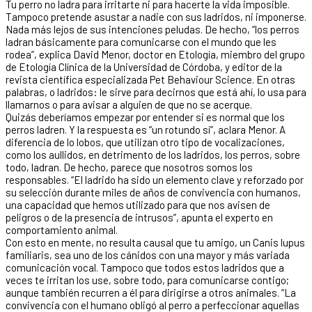
Tu perro no ladra para irritarte ni para hacerte la vida imposible.
Tampoco pretende asustar a nadie con sus ladridos, ni imponerse.
Nada más lejos de sus intenciones peludas. De hecho, “los perros
ladran básicamente para comunicarse con el mundo que les
rodea”, explica David Menor, doctor en Etología, miembro del grupo
de Etología Clínica de la Universidad de Córdoba, y editor de la
revista científica especializada Pet Behaviour Science. En otras
palabras, o ladridos: le sirve para decirnos que está ahí, lo usa para
llamarnos o para avisar a alguien de que no se acerque.
Quizás deberíamos empezar por entender si es normal que los
perros ladren. Y la respuesta es “un rotundo sí”, aclara Menor. A
diferencia de lo lobos, que utilizan otro tipo de vocalizaciones,
como los aullidos, en detrimento de los ladridos, los perros, sobre
todo, ladran. De hecho, parece que nosotros somos los
responsables. “El ladrido ha sido un elemento clave y reforzado por
su selección durante miles de años de convivencia con humanos,
una capacidad que hemos utilizado para que nos avisen de
peligros o de la presencia de intrusos”, apunta el experto en
comportamiento animal.
Con esto en mente, no resulta causal que tu amigo, un Canis lupus
familiaris, sea uno de los cánidos con una mayor y más variada
comunicación vocal. Tampoco que todos estos ladridos que a
veces te irritan los use, sobre todo, para comunicarse contigo;
aunque también recurren a él para dirigirse a otros animales. “La
convivencia con el humano obligó al perro a perfeccionar aquellas