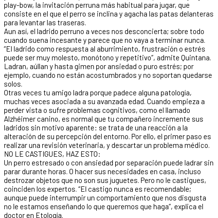
play-bow, la invitación perruna más habitual para jugar, que
consiste en el que el perro se inclina y agacha las patas delanteras
para levantar las traseras.
Aun así, el ladrido perruno a veces nos desconcierta; sobre todo
cuando suena incesante y parece que no vaya a terminar nunca.
“El ladrido como respuesta al aburrimiento, frustración o estrés
puede ser muy molesto, monótono y repetitivo”, admite Quintana.
Ladran, aúllan y hasta gimen por ansiedad o puro estrés; por
ejemplo, cuando no están acostumbrados y no soportan quedarse
solos.
Otras veces tu amigo ladra porque padece alguna patología,
muchas veces asociada a su avanzada edad. Cuando empieza a
perder vista o sufre problemas cognitivos, como el llamado
Alzhéimer canino, es normal que tu compañero incremente sus
ladridos sin motivo aparente: se trata de una reacción a la
alteración de su percepción del entorno. Por ello, el primer paso es
realizar una revisión veterinaria, y descartar un problema médico.
NO LE CASTIGUES, HAZ ESTO:
Un perro estresado o con ansiedad por separación puede ladrar sin
parar durante horas. O hacer sus necesidades en casa, incluso
destrozar objetos que no son sus juguetes. Pero no le castigues,
coinciden los expertos. “El castigo nunca es recomendable;
aunque puede interrumpir un comportamiento que nos disgusta
no le estamos enseñando lo que queremos que haga”, explica el
doctor en Etología.