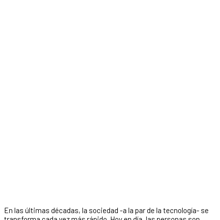
En las últimas décadas, la sociedad -a la par de la tecnología- se
transforma cada vez más rápido. Hoy en día, las personas son