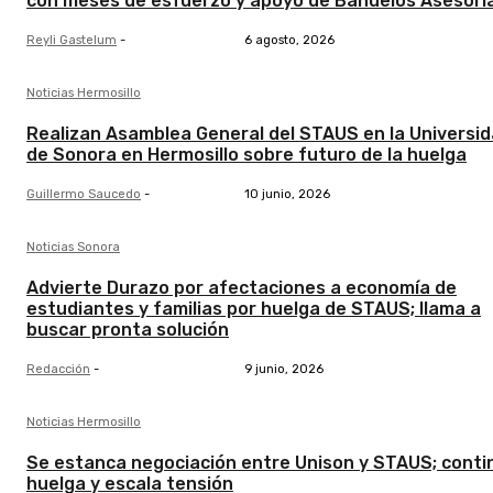
con meses de esfuerzo y apoyo de Bañuelos Asesorí
Reyli Gastelum
-
6 agosto, 2026
Noticias Hermosillo
Realizan Asamblea General del STAUS en la Universi
de Sonora en Hermosillo sobre futuro de la huelga
Guillermo Saucedo
-
10 junio, 2026
Noticias Sonora
Advierte Durazo por afectaciones a economía de
estudiantes y familias por huelga de STAUS; llama a
buscar pronta solución
Redacción
-
9 junio, 2026
Noticias Hermosillo
Se estanca negociación entre Unison y STAUS; conti
huelga y escala tensión