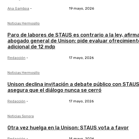
Ana Gamboa
-
19 mayo, 2026
Noticias Hermosillo
Paro de labores de STAUS es contrario a la ley, afirm
abogado general de Unison: pide evaluar ofrecimient
adicional de 12 mdp
Redacción
-
17 mayo, 2026
Noticias Hermosillo
Unison declina invitación a debate público con STAUS
asegura que el diálogo nunca se cerró
Redacción
-
17 mayo, 2026
Noticias Sonora
Otra vez huelga en la Unison: STAUS vota a favor
Redacción
-
14 mayo, 2026