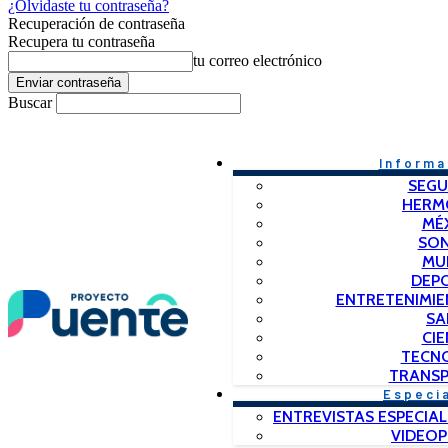
¿Olvidaste tu contraseña?
Recuperación de contraseña
Recupera tu contraseña
tu correo electrónico
Buscar
Informa
SEGU
HERM
MÉ
SO
MU
DEP
ENTRETENIMIE
SA
CIE
TECN
TRANSP
Especi
ENTREVISTAS ESPECIAL
VIDEO