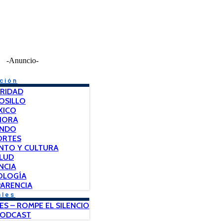
-Anuncio-
ción
RIDAD
OSILLO
XICO
NORA
NDO
ORTES
NTO Y CULTURA
LUD
NCIA
OLOGÍA
ARENCIA
ales
ES – ROMPE EL SILENCIO
PODCAST