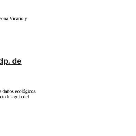
eona Vicario y
dp, de
s daños ecológicos.
to insignia del