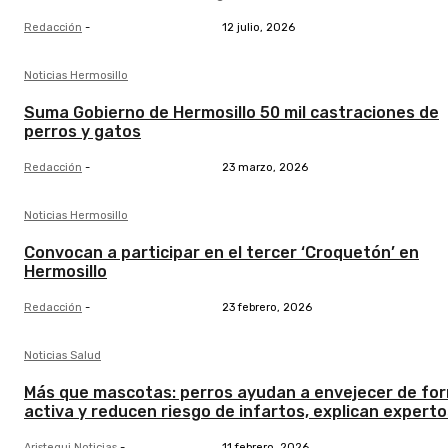
Redacción
-
12 julio, 2026
Noticias Hermosillo
Suma Gobierno de Hermosillo 50 mil castraciones de
perros y gatos
Redacción
-
23 marzo, 2026
Noticias Hermosillo
Convocan a participar en el tercer ‘Croquetón’ en
Hermosillo
Redacción
-
23 febrero, 2026
Noticias Salud
Más que mascotas: perros ayudan a envejecer de fo
activa y reducen riesgo de infartos, explican experto
Aristegui Noticias
-
11 febrero, 2026