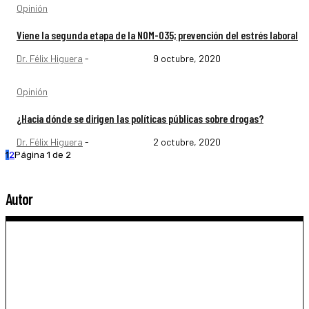
Opinión
Viene la segunda etapa de la NOM-035; prevención del estrés laboral
Dr. Félix Higuera
-
9 octubre, 2020
Opinión
¿Hacia dónde se dirigen las políticas públicas sobre drogas?
Dr. Félix Higuera
-
2 octubre, 2020
1
2
Página 1 de 2
Autor