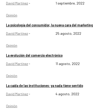
David Martínez
-
1 septiembre, 2022
Opinión
La psicología del consumidor, la nueva cara del marketing
David Martínez
-
25 agosto, 2022
Opinión
La evolución del comercio electrónico
David Martínez
-
11 agosto, 2022
Opinión
La caída de las instituciones: ya nada tiene sentido
David Martínez
-
4 agosto, 2022
Opinión