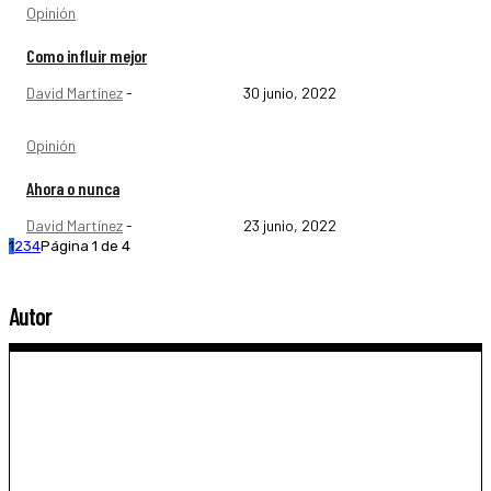
Opinión
Como influir mejor
David Martínez
-
30 junio, 2022
Opinión
Ahora o nunca
David Martínez
-
23 junio, 2022
1
2
3
4
Página 1 de 4
Autor