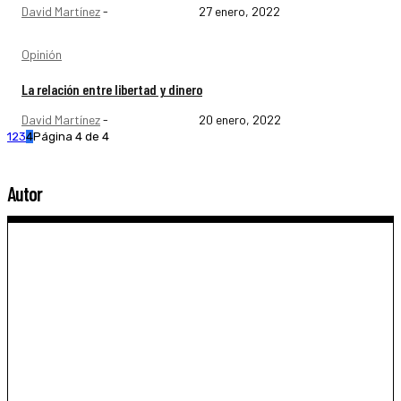
David Martínez
-
27 enero, 2022
Opinión
La relación entre libertad y dinero
David Martínez
-
20 enero, 2022
1
2
3
4
Página 4 de 4
Autor