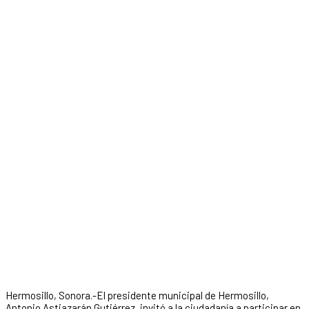
Hermosillo, Sonora.-El presidente municipal de Hermosillo,
Antonio Astiazarán Gutiérrez, invitó a la ciudadanía a participar en