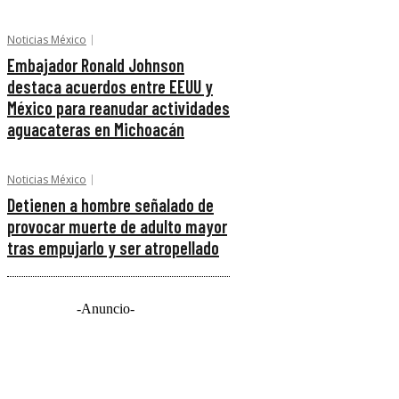
Noticias México
Embajador Ronald Johnson
destaca acuerdos entre EEUU y
México para reanudar actividades
aguacateras en Michoacán
Noticias México
Detienen a hombre señalado de
provocar muerte de adulto mayor
tras empujarlo y ser atropellado
-Anuncio-