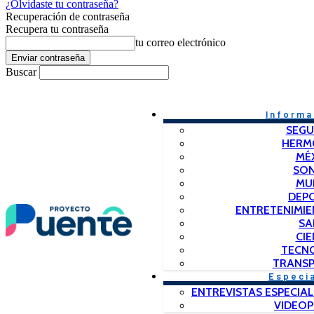
¿Olvidaste tu contraseña?
Recuperación de contraseña
Recupera tu contraseña
tu correo electrónico
Buscar
Informa
SEGU
HERM
MÉ
SO
MU
DEP
ENTRETENIMIE
SA
CIE
TECN
TRANSP
Especi
ENTREVISTAS ESPECIAL
VIDEO