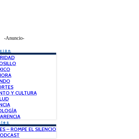
-Anuncio-
ción
RIDAD
OSILLO
XICO
NORA
NDO
ORTES
NTO Y CULTURA
LUD
NCIA
OLOGÍA
ARENCIA
ales
ES – ROMPE EL SILENCIO
PODCAST