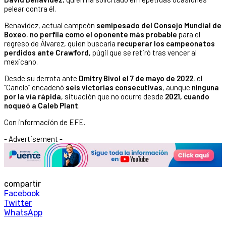
pelear contra él.
Benavidez, actual campeón
semipesado del Consejo Mundial de
Boxeo
,
no perfila como el oponente más probable
para el
regreso de Álvarez, quien buscaría
recuperar los campeonatos
perdidos ante Crawford
, púgil que se retiró tras vencer al
mexicano.
Desde su derrota ante
Dmitry Bivol el 7 de mayo de 2022
, el
“Canelo” encadenó
seis victorias consecutivas
, aunque
ninguna
por la vía rápida
, situación que no ocurre desde
2021, cuando
noqueó a Caleb Plant
.
Con información de EFE.
- Advertisement -
compartir
Facebook
Twitter
WhatsApp