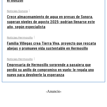
el monzón
Noticias Sonora
Crece almacenamiento de agua en presas de Sonora,
superan niveles de agosto 2025; podrían llenarse este
año, según especialista
Noticias Hermosillo
Familia Villegas crea Tierra Viva, proyecto que rescata
abejas y promueve vida sustentable en Hermosillo
Noticias Hermosillo
Empresaria de Hermosillo sorprende a pasajera que
perdió su anillo de compromiso en vuelo: le regala uno
nuevo para devolverle la esperanza
-Anuncio-