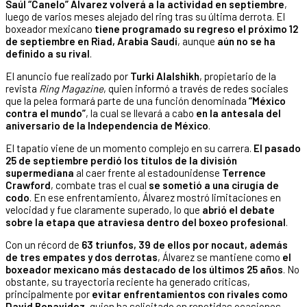
Saúl “Canelo” Álvarez volverá a la actividad en septiembre
,
luego de varios meses alejado del ring tras su última derrota. El
boxeador mexicano
tiene programado su regreso el próximo 12
de septiembre en Riad, Arabia Saudí
, aunque
aún no se ha
definido a su rival
.
El anuncio fue realizado por
Turki Alalshikh
, propietario de la
revista
Ring Magazine
, quien informó a través de redes sociales
que la pelea formará parte de una función denominada
“México
contra el mundo”
, la cual se llevará a cabo
en la antesala del
aniversario de la Independencia de México
.
El tapatío viene de un momento complejo en su carrera.
El pasado
25 de septiembre perdió los títulos de la división
supermediana
al caer frente al estadounidense
Terrence
Crawford
, combate tras el cual
se sometió a una cirugía de
codo
. En ese enfrentamiento, Álvarez mostró limitaciones en
velocidad y fue claramente superado, lo que
abrió el debate
sobre la etapa que atraviesa dentro del boxeo profesional
.
Con un récord de
63 triunfos, 39 de ellos por nocaut, además
de tres empates y dos derrotas
, Álvarez se mantiene como
el
boxeador mexicano más destacado de los últimos 25 años
. No
obstante, su trayectoria reciente ha generado críticas,
principalmente por
evitar enfrentamientos con rivales como
David Benavidez
, quien ha solicitado en repetidas ocasiones