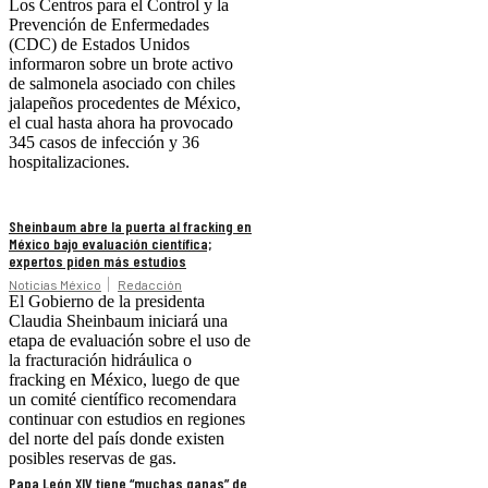
Los Centros para el Control y la
Prevención de Enfermedades
(CDC) de Estados Unidos
informaron sobre un brote activo
de salmonela asociado con chiles
jalapeños procedentes de México,
el cual hasta ahora ha provocado
345 casos de infección y 36
hospitalizaciones.
Sheinbaum abre la puerta al fracking en
México bajo evaluación científica;
expertos piden más estudios
Noticias México
Redacción
El Gobierno de la presidenta
Claudia Sheinbaum iniciará una
etapa de evaluación sobre el uso de
la fracturación hidráulica o
fracking en México, luego de que
un comité científico recomendara
continuar con estudios en regiones
del norte del país donde existen
posibles reservas de gas.
Papa León XIV tiene “muchas ganas” de