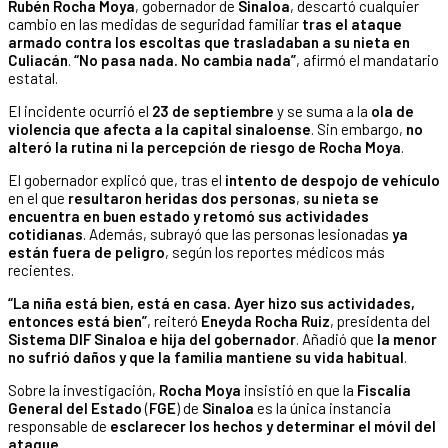
Rubén Rocha Moya
, gobernador de
Sinaloa
, descartó cualquier
cambio en las medidas de seguridad familiar
tras el ataque
armado contra los escoltas que trasladaban a su nieta en
Culiacán
.
“No pasa nada. No cambia nada”
, afirmó el mandatario
estatal.
El incidente ocurrió el
23 de septiembre
y se suma a la
ola de
violencia que afecta a la capital sinaloense
. Sin embargo,
no
alteró la rutina ni la percepción de riesgo de Rocha Moya
.
El gobernador explicó que, tras el
intento de despojo de vehículo
en el que
resultaron heridas dos personas
,
su nieta se
encuentra en buen estado y retomó sus actividades
cotidianas
. Además, subrayó que las personas lesionadas
ya
están fuera de peligro
, según los reportes médicos más
recientes.
“La niña está bien, está en casa. Ayer hizo sus actividades,
entonces está bien”
, reiteró
Eneyda Rocha Ruiz
, presidenta del
Sistema DIF Sinaloa e hija del gobernador
. Añadió que
la menor
no sufrió daños y que la familia mantiene su vida habitual
.
Sobre la investigación,
Rocha Moya
insistió en que la
Fiscalía
General del Estado
(
FGE
) de
Sinaloa
es la única instancia
responsable de
esclarecer los hechos y determinar el móvil del
ataque
.