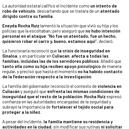
La autoridad estatal calificó el incidente como
un intento de
robo de vehículo
, descartando que se tratara de un
atentado
dirigido contra su familia
.
Eneyda Rocha Ruiz
lamentó la situación que vivió su hija y los
policías que la escoltaban, pero aseguró que
no hubo intención
personal en el ataque
.
“No fue un atentado, fue un hecho,
quisieron robar el carro y, bueno, estamos aquí”
, declaró.
La funcionaria reconoció que
la crisis de inseguridad en
Sinaloa
, y en particular en
Culiacán
,
afecta a todas las
familias, incluidas las de los servidores públicos
. Añadió que
tanto ella como su hija reciben apoyo psicológico
de manera
regular, y precisó que hasta el momento
no ha habido contacto
de la Federación respecto a la investigación
.
La familia del gobernador reconoció el contexto de
violencia en
Culiacán
y aseguró que
enfrenta las mismas condiciones de
inseguridad que el resto de la población
.
Rocha Ruiz
expresó
confianza en las autoridades encargadas de la seguridad y
subrayó la importancia de
fortalecer el tejido social para
proteger a la niñez
.
A pesar del incidente,
la familia mantiene su residencia y
actividades en la ciudad
, sin modificar sus rutinas
ni solicitar