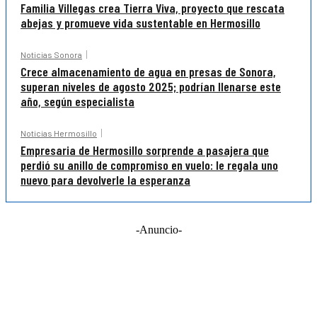
Familia Villegas crea Tierra Viva, proyecto que rescata
abejas y promueve vida sustentable en Hermosillo
Noticias Sonora
Crece almacenamiento de agua en presas de Sonora,
superan niveles de agosto 2025; podrían llenarse este
año, según especialista
Noticias Hermosillo
Empresaria de Hermosillo sorprende a pasajera que
perdió su anillo de compromiso en vuelo: le regala uno
nuevo para devolverle la esperanza
-Anuncio-