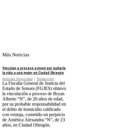
Más Noticias
Vinculan a proceso a joven por quitarle
la vida a una mujer en Ciudad Obregón
Noticias Seguridad
Redacción
La Fiscalía General de Justicia del
Estado de Sonora (FGJES) obtuvo
la vinculación a proceso de Bryan
Alberto “N”, de 20 años de edad,
por su probable responsabilidad en
el delito de homicidio calificado
con ventaja, cometido en perjuicio
de América Alexandra “N”, de 23
años, en Ciudad Obregón.