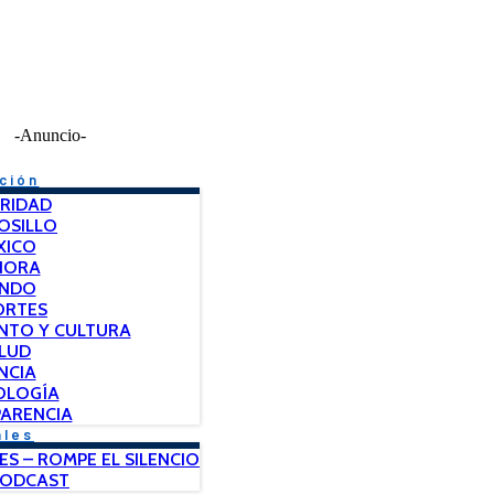
-Anuncio-
ción
RIDAD
OSILLO
XICO
NORA
NDO
ORTES
NTO Y CULTURA
LUD
NCIA
OLOGÍA
ARENCIA
ales
ES – ROMPE EL SILENCIO
PODCAST