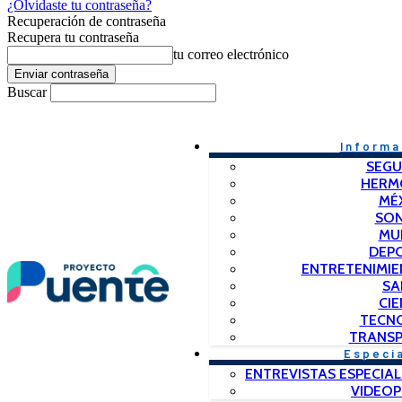
¿Olvidaste tu contraseña?
Recuperación de contraseña
Recupera tu contraseña
tu correo electrónico
Buscar
Informa
SEGU
HERM
MÉ
SO
MU
DEP
ENTRETENIMIE
SA
CIE
TECN
TRANSP
Especi
ENTREVISTAS ESPECIAL
VIDEO