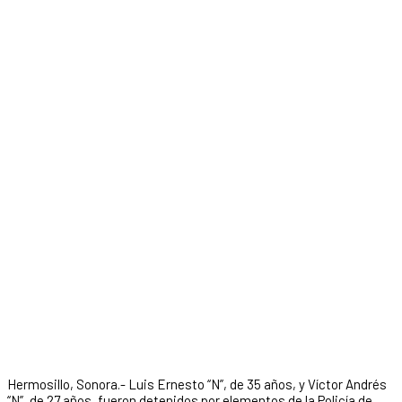
Hermosillo, Sonora.- Luis Ernesto “N”, de 35 años, y Víctor Andrés
“N”, de 27 años, fueron detenidos por elementos de la Policía de