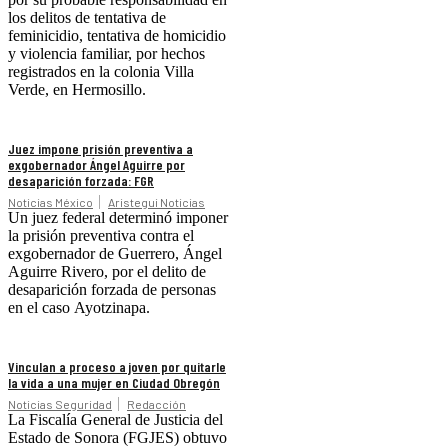
los delitos de tentativa de
feminicidio, tentativa de homicidio
y violencia familiar, por hechos
registrados en la colonia Villa
Verde, en Hermosillo.
Juez impone prisión preventiva a
exgobernador Ángel Aguirre por
desaparición forzada: FGR
Noticias México
Aristegui Noticias
Un juez federal determinó imponer
la prisión preventiva contra el
exgobernador de Guerrero, Ángel
Aguirre Rivero, por el delito de
desaparición forzada de personas
en el caso Ayotzinapa.
Vinculan a proceso a joven por quitarle
la vida a una mujer en Ciudad Obregón
Noticias Seguridad
Redacción
La Fiscalía General de Justicia del
Estado de Sonora (FGJES) obtuvo