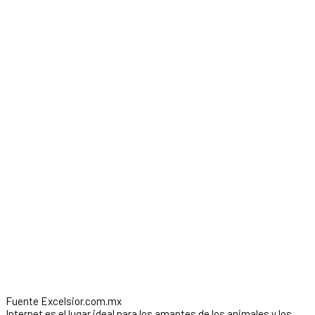
Fuente Excelsior.com.mx
Internet es el lugar ideal para los amantes de los animales y los