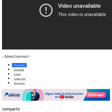
- Advertisement -
Etiquetas
animales
tierno
video viral
Zarigüeya
compartir