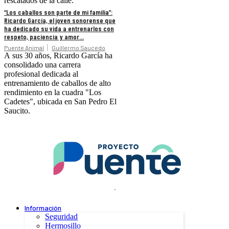
rescatados de la calle.
“Los caballos son parte de mi familia”:
Ricardo García, el joven sonorense que
ha dedicado su vida a entrenarlos con
respeto, paciencia y amor...
Puente Animal
Guillermo Saucedo
A sus 30 años, Ricardo García ha
consolidado una carrera
profesional dedicada al
entrenamiento de caballos de alto
rendimiento en la cuadra "Los
Cadetes", ubicada en San Pedro El
Saucito.
.
Información
Seguridad
Hermosillo