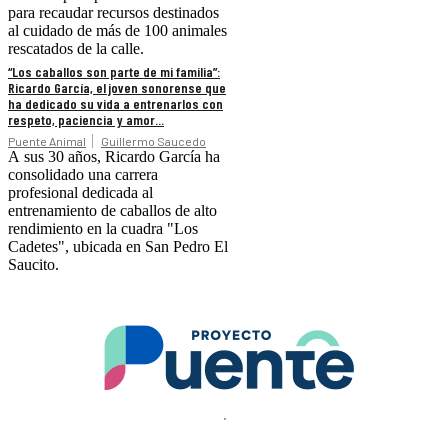
para recaudar recursos destinados
al cuidado de más de 100 animales
rescatados de la calle.
“Los caballos son parte de mi familia”:
Ricardo García, el joven sonorense que
ha dedicado su vida a entrenarlos con
respeto, paciencia y amor...
Puente Animal
Guillermo Saucedo
A sus 30 años, Ricardo García ha
consolidado una carrera
profesional dedicada al
entrenamiento de caballos de alto
rendimiento en la cuadra "Los
Cadetes", ubicada en San Pedro El
Saucito.
.