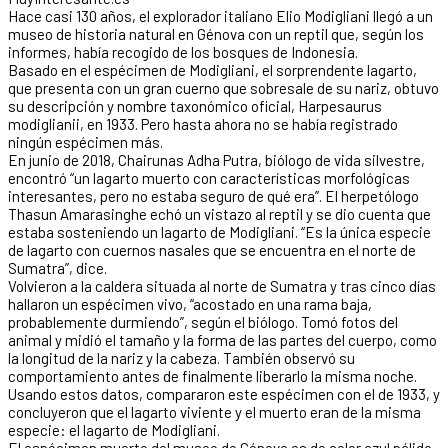
Hace casi 130 años, el explorador italiano Elio Modigliani llegó a un
museo de historia natural en Génova con un reptil que, según los
informes, había recogido de los bosques de Indonesia.
Basado en el espécimen de Modigliani, el sorprendente lagarto,
que presenta con un gran cuerno que sobresale de su nariz, obtuvo
su descripción y nombre taxonómico oficial, Harpesaurus
modiglianii, en 1933. Pero hasta ahora no se había registrado
ningún espécimen más.
En junio de 2018, Chairunas Adha Putra, biólogo de vida silvestre,
encontró “un lagarto muerto con características morfológicas
interesantes, pero no estaba seguro de qué era”. El herpetólogo
Thasun Amarasinghe echó un vistazo al reptil y se dio cuenta que
estaba sosteniendo un lagarto de Modigliani. “Es la única especie
de lagarto con cuernos nasales que se encuentra en el norte de
Sumatra”, dice.
Volvieron a la caldera situada al norte de Sumatra y tras cinco días
hallaron un espécimen vivo, “acostado en una rama baja,
probablemente durmiendo”, según el biólogo. Tomó fotos del
animal y midió el tamaño y la forma de las partes del cuerpo, como
la longitud de la nariz y la cabeza. También observó su
comportamiento antes de finalmente liberarlo la misma noche.
Usando estos datos, compararon este espécimen con el de 1933, y
concluyeron que el lagarto viviente y el muerto eran de la misma
especie: el lagarto de Modigliani.
El espécimen muerto del museo de Génova es de color azul pálido