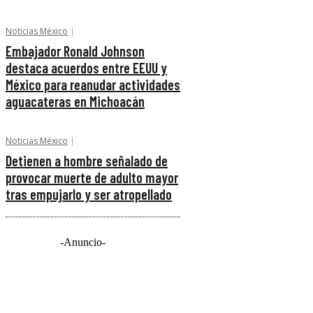
Noticias México
Embajador Ronald Johnson
destaca acuerdos entre EEUU y
México para reanudar actividades
aguacateras en Michoacán
Noticias México
Detienen a hombre señalado de
provocar muerte de adulto mayor
tras empujarlo y ser atropellado
-Anuncio-