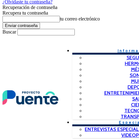
¿Olvidaste tu contraseña?
Recuperación de contraseña
Recupera tu contraseña
tu correo electrónico
Buscar
Informa
SEGU
HERM
MÉ
SO
MU
DEP
ENTRETENIMIE
SA
CIE
TECN
TRANSP
Especi
ENTREVISTAS ESPECIAL
VIDEO