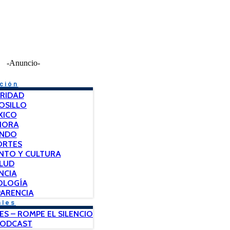
-Anuncio-
ción
RIDAD
OSILLO
XICO
NORA
NDO
ORTES
NTO Y CULTURA
LUD
NCIA
OLOGÍA
ARENCIA
ales
ES – ROMPE EL SILENCIO
PODCAST