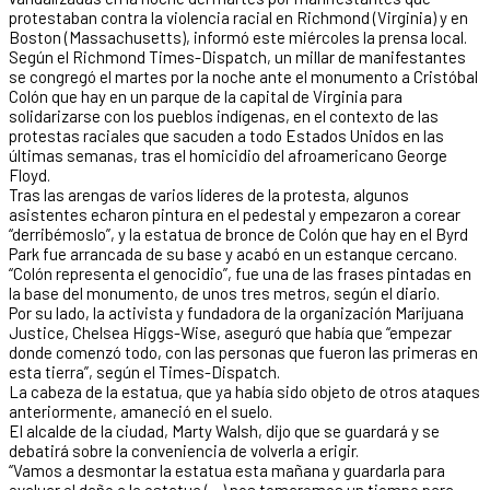
protestaban contra la violencia racial en Richmond (Virginia) y en
Boston (Massachusetts), informó este miércoles la prensa local.
Según el Richmond Times-Dispatch, un millar de manifestantes
se congregó el martes por la noche ante el monumento a Cristóbal
Colón que hay en un parque de la capital de Virginia para
solidarizarse con los pueblos indígenas, en el contexto de las
protestas raciales que sacuden a todo Estados Unidos en las
últimas semanas, tras el homicidio del afroamericano George
Floyd.
Tras las arengas de varios líderes de la protesta, algunos
asistentes echaron pintura en el pedestal y empezaron a corear
“derribémoslo”, y la estatua de bronce de Colón que hay en el Byrd
Park fue arrancada de su base y acabó en un estanque cercano.
“Colón representa el genocidio”, fue una de las frases pintadas en
la base del monumento, de unos tres metros, según el diario.
Por su lado, la activista y fundadora de la organización Marijuana
Justice, Chelsea Higgs-Wise, aseguró que había que “empezar
donde comenzó todo, con las personas que fueron las primeras en
esta tierra”, según el Times-Dispatch.
La cabeza de la estatua, que ya había sido objeto de otros ataques
anteriormente, amaneció en el suelo.
El alcalde de la ciudad, Marty Walsh, dijo que se guardará y se
debatirá sobre la conveniencia de volverla a erigir.
“Vamos a desmontar la estatua esta mañana y guardarla para
evaluar el daño a la estatua (…) nos tomaremos un tiempo para