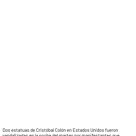
Dos estatuas de Cristóbal Colón en Estados Unidos fueron
vandalizadas en la noche del martes por manifestantes que