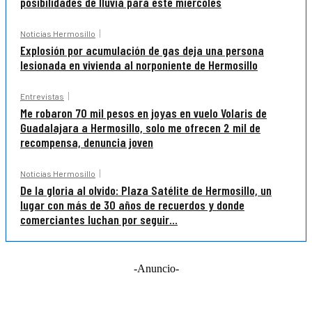
posibilidades de lluvia para este miércoles
Noticias Hermosillo
Explosión por acumulación de gas deja una persona
lesionada en vivienda al norponiente de Hermosillo
Entrevistas
Me robaron 70 mil pesos en joyas en vuelo Volaris de
Guadalajara a Hermosillo, solo me ofrecen 2 mil de
recompensa, denuncia joven
Noticias Hermosillo
De la gloria al olvido: Plaza Satélite de Hermosillo, un
lugar con más de 30 años de recuerdos y donde
comerciantes luchan por seguir...
-Anuncio-