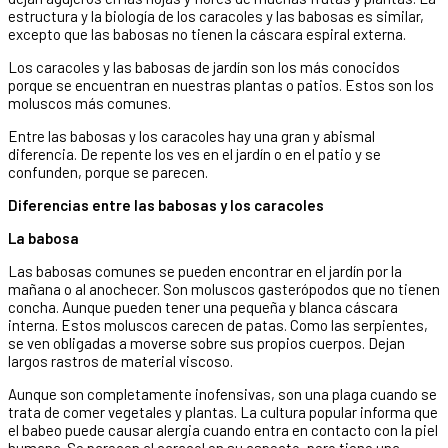
estructura y la biología de los caracoles y las babosas es similar,
excepto que las babosas no tienen la cáscara espiral externa.
Los caracoles y las babosas de jardín son los más conocidos
porque se encuentran en nuestras plantas o patios. Estos son los
moluscos más comunes.
Entre las babosas y los caracoles hay una gran y abismal
diferencia. De repente los ves en el jardín o en el patio y se
confunden, porque se parecen.
Diferencias entre las babosas y los caracoles
La babosa
Las babosas comunes se pueden encontrar en el jardín por la
mañana o al anochecer. Son moluscos gasterópodos que no tienen
concha. Aunque pueden tener una pequeña y blanca cáscara
interna. Estos moluscos carecen de patas. Como las serpientes,
se ven obligadas a moverse sobre sus propios cuerpos. Dejan
largos rastros de material viscoso.
Aunque son completamente inofensivas, son una plaga cuando se
trata de comer vegetales y plantas. La cultura popular informa que
el babeo puede causar alergia cuando entra en contacto con la piel
humana. Se parecen al caracol en su aspecto, pero tiene una