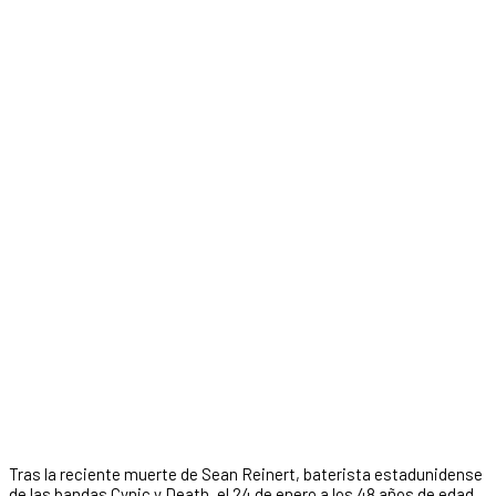
Tras la reciente muerte de Sean Reinert, baterista estadunidense
de las bandas Cynic y Death, el 24 de enero a los 48 años de edad,