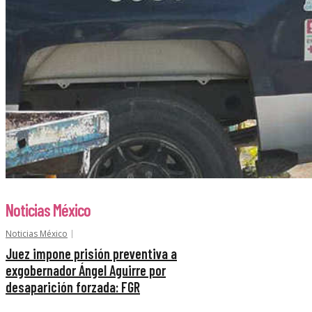
Noticias México
Noticias México
Juez impone prisión preventiva a
exgobernador Ángel Aguirre por
desaparición forzada: FGR