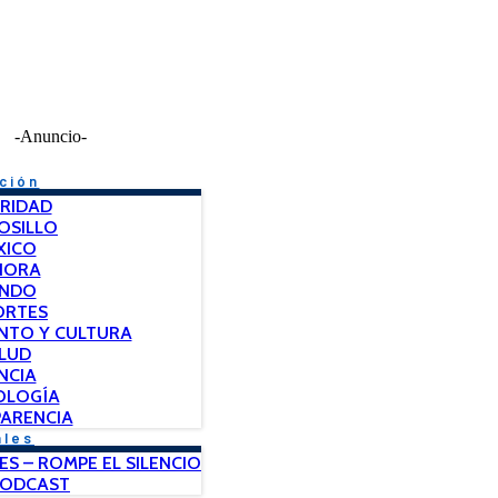
-Anuncio-
ción
RIDAD
OSILLO
XICO
NORA
NDO
ORTES
NTO Y CULTURA
LUD
NCIA
OLOGÍA
ARENCIA
ales
ES – ROMPE EL SILENCIO
PODCAST