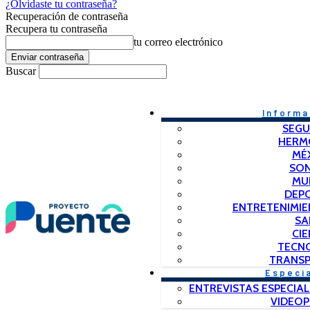
¿Olvidaste tu contraseña?
Recuperación de contraseña
Recupera tu contraseña
tu correo electrónico
Buscar
Informa
SEGU
HERM
MÉ
SO
MU
DEP
ENTRETENIMIE
SA
CIE
TECN
TRANSP
Especi
ENTREVISTAS ESPECIAL
VIDEO