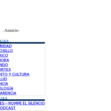
-Anuncio-
ción
RIDAD
OSILLO
XICO
NORA
NDO
ORTES
NTO Y CULTURA
LUD
NCIA
OLOGÍA
ARENCIA
ales
ES – ROMPE EL SILENCIO
PODCAST