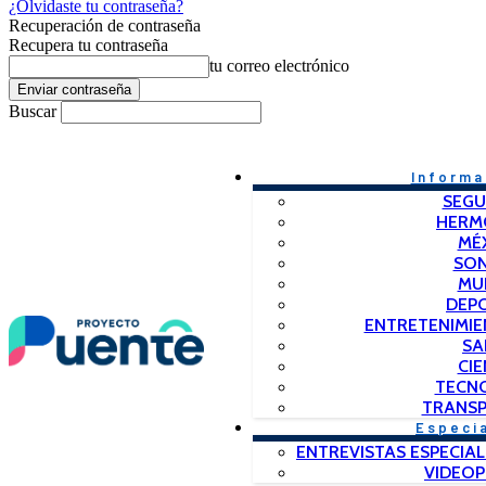
¿Olvidaste tu contraseña?
Recuperación de contraseña
Recupera tu contraseña
tu correo electrónico
Buscar
Informa
SEGU
HERM
MÉ
SO
MU
DEP
ENTRETENIMIE
SA
CIE
TECN
TRANSP
Especi
ENTREVISTAS ESPECIAL
VIDEO