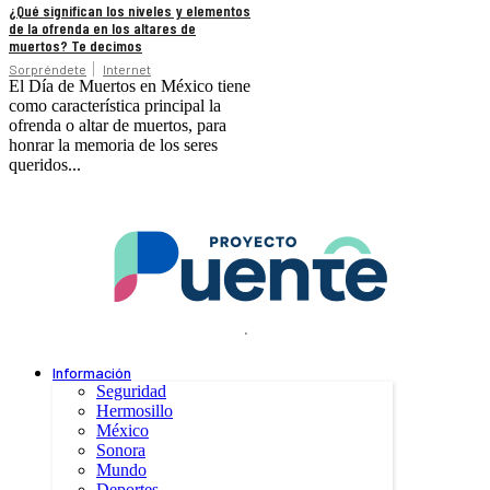
¿Qué significan los niveles y elementos
de la ofrenda en los altares de
muertos? Te decimos
Sorpréndete
Internet
El Día de Muertos en México tiene
como característica principal la
ofrenda o altar de muertos, para
honrar la memoria de los seres
queridos...
.
Información
Seguridad
Hermosillo
México
Sonora
Mundo
Deportes