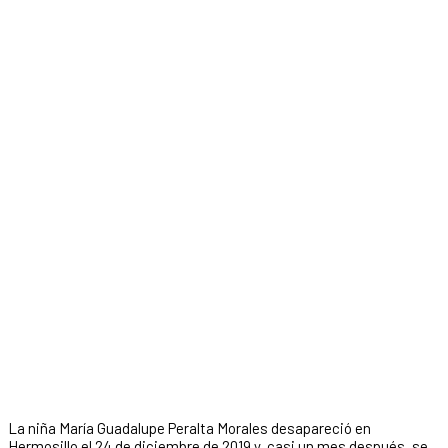
La niña María Guadalupe Peralta Morales desapareció en
Hermosillo el 24 de diciembre de 2019 y, casi un mes después, se