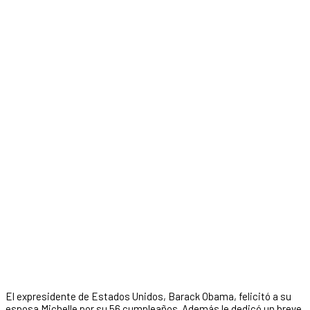
El expresidente de Estados Unidos, Barack Obama, felicitó a su
esposa Michelle por su 56 cumpleaños. Además le dedicó un breve