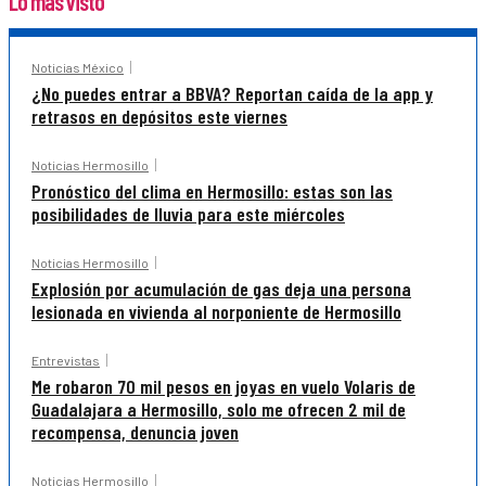
Lo más visto
Noticias México
¿No puedes entrar a BBVA? Reportan caída de la app y
retrasos en depósitos este viernes
Noticias Hermosillo
Pronóstico del clima en Hermosillo: estas son las
posibilidades de lluvia para este miércoles
Noticias Hermosillo
Explosión por acumulación de gas deja una persona
lesionada en vivienda al norponiente de Hermosillo
Entrevistas
Me robaron 70 mil pesos en joyas en vuelo Volaris de
Guadalajara a Hermosillo, solo me ofrecen 2 mil de
recompensa, denuncia joven
Noticias Hermosillo