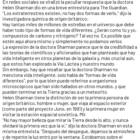
En redes sociales se viralizó la peculiar respuesta que la doctora
Helen Sharman dio en una breve entrevista para The Guardian.
“Los extraterrestres existen, no hay dos formas de verlo,” dijo la
investigadora química de origen británico:
Hay tantas miles de millones de estrellas en el universo que debe
haber todo tipo de formas de vida diferentes. ¿Serán como tú y yo,
compuestos de carbono y nitrógeno? Tal vez no. Es posible que
estén aquí ahora mismo y simplemente no podamos verlos.
La expresión de la doctora Sharman parece que le da credibilidad a
las teorías de científicos y aficionados que han planteado que hay
vida inteligente en otros planetas de la galaxia y, más crucial aún,
que estos han explorado la Vía Láctea y nuestro mundo.
Sin embargo, hay que resaltar que la doctora Sharman no
menciona vida inteligente, solo habla de “formas de vida
diferentes”, por lo que bien puede referirse a organismos
microscópicos que han sido hallados en otros mundos, y que
pueden terminar en la Tierra gracias a un meteorito.
Helen Sharman tiene la distinción de ser la primera persona de
origen británico, hombre o mujer, que viaja al espacio exterior
(como parte del proyecto Juno, en 1991) y la primera mujer en
visitar la estación espacial soviética, Mir.
“No hay mayor belleza que mirar la Tierra desde lo alto, y nunca
olvidaré la primera vez que la vi,” dijo la doctora Sharman en esta
misma entrevista. “Después del despegue, dejamos la atmósfera
y de repente la luz entró por la ventana. Estábamos sobre el