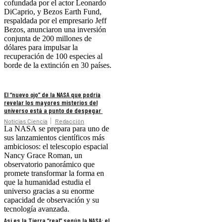
cofundada por el actor Leonardo
DiCaprio, y Bezos Earth Fund,
respaldada por el empresario Jeff
Bezos, anunciaron una inversión
conjunta de 200 millones de
dólares para impulsar la
recuperación de 100 especies al
borde de la extinción en 30 países.
El “nuevo ojo” de la NASA que podría
revelar los mayores misterios del
universo está a punto de despegar
Noticias Ciencia
Redacción
La NASA se prepara para uno de
sus lanzamientos científicos más
ambiciosos: el telescopio espacial
Nancy Grace Roman, un
observatorio panorámico que
promete transformar la forma en
que la humanidad estudia el
universo gracias a su enorme
capacidad de observación y su
tecnología avanzada.
Así es la Tierra “real” según la NASA: el